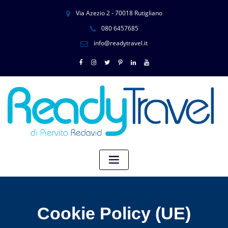
Via Azezio 2 - 70018 Rutigliano
080 6457685
info@readytravel.it
Cookie Policy (UE)