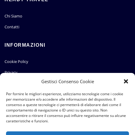
Chi Siamo
Contatti
INFORMAZIONI
Cookie Policy
Privacy
Gestisci Consenso Cookie
TOURING FLAT
Per fornire le migliori esperienze, utilizziamo tecnologie come i cookie
per memorizzare e/o accedere alle informazioni del dispositivo. Il
consenso a queste tecnologie ci permetterà di elaborare dati come il
Il Portale
comportamento di navigazione o ID unici su questo sito. Non
acconsentire o ritirare il consenso può influire negativamente su alcune
Il Progetto
caratteristiche e funzioni.